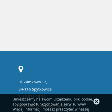
ul. Zamkowa 12,
34-116 Spytkowice
33 879 18 76
Umieszczamy na Twoim urządzeniu pliki cookie,
aby poprawić funkcjonowanie serwisu www.
urzad@gminaspytkowice.pl
Więcej informacji możesz przeczytać w naszej